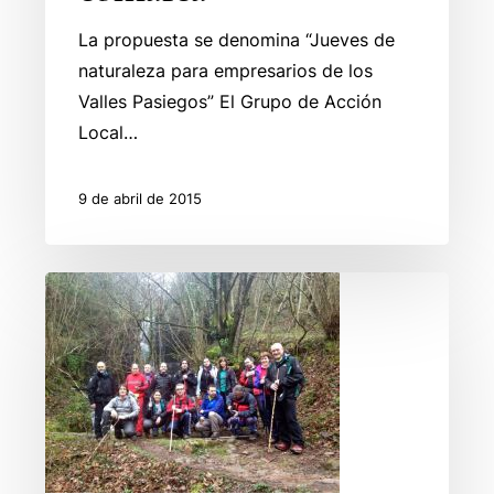
La propuesta se denomina “Jueves de
naturaleza para empresarios de los
Valles Pasiegos” El Grupo de Acción
Local…
9 de abril de 2015
Primera
ruta
de
“Jueves
de
naturaleza
para