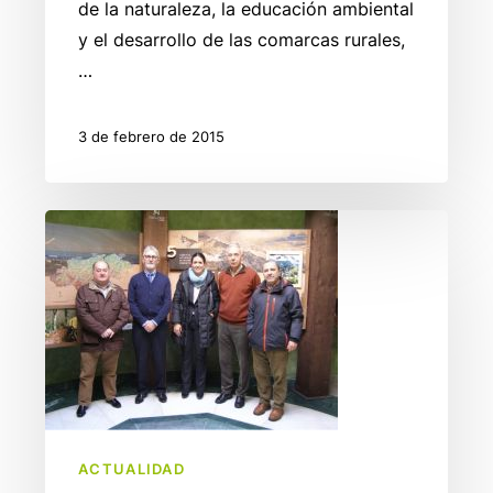
de la naturaleza, la educación ambiental
y el desarrollo de las comarcas rurales,
…
3 de febrero de 2015
Cambio
en
la
gerencia
del
Grupo
de
Acción
Local
ACTUALIDAD