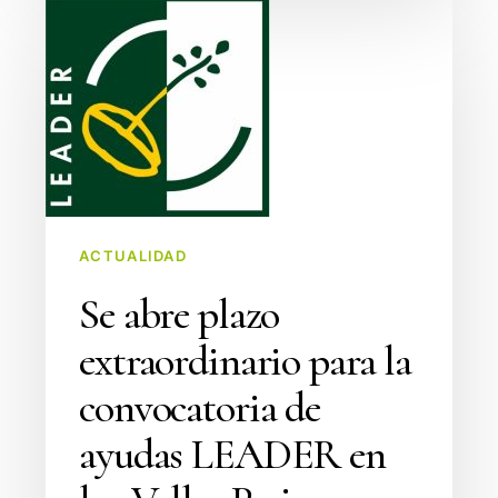
Se
abre
plazo
extraordinario
para
la
convocatoria
de
ayudas
ACTUALIDAD
LEADER
Se abre plazo
en
extraordinario para la
los
Valles
convocatoria de
Pasiegos
ayudas LEADER en