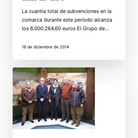
La cuantía total de subvenciones en la
comarca durante este período alcanza
los 6.000.264,60 euros El Grupo de…
18 de diciembre de 2014
Inaugurada
la
Exposición
sobre
los
Espacios
Naturales
Protegidos