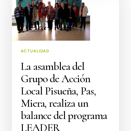
del
Grupo
de
Acción
Local
Pisueña,
Pas,
ACTUALIDAD
Miera,
La asamblea del
realiza
Grupo de Acción
un
balance
Local Pisueña, Pas,
del
Miera, realiza un
programa
LEADER
balance del programa
LEADER