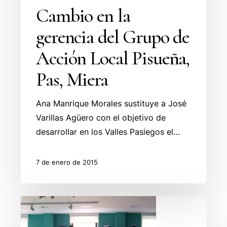
Pisueña,
Cambio en la
Pas,
gerencia del Grupo de
Miera
Acción Local Pisueña,
Pas, Miera
Ana Manrique Morales sustituye a José
Varillas Agüero con el objetivo de
desarrollar en los Valles Pasiegos el…
7 de enero de 2015
La
asamblea