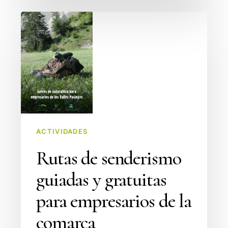
Rutas
de
senderismo
guiadas
y
gratuitas
para
empresarios
de
ACTIVIDADES
la
Rutas de senderismo
comarca
guiadas y gratuitas
para empresarios de la
comarca