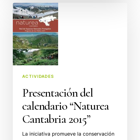
Presentación
del
calendario
“Naturea
Cantabria
2015”
ACTIVIDADES
Presentación del
calendario “Naturea
Cantabria 2015”
La iniciativa promueve la conservación