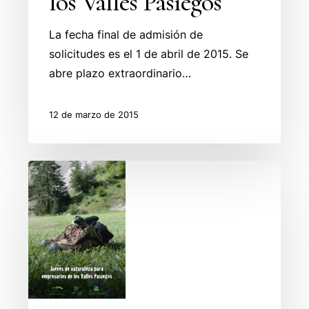
los Valles Pasiegos
La fecha final de admisión de
solicitudes es el 1 de abril de 2015. Se
abre plazo extraordinario…
12 de marzo de 2015
Rutas
de
senderismo
guiadas
y
gratuitas
para
empresarios