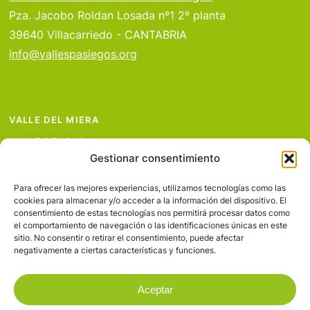
Pza. Jacobo Roldan Losada nº1 2º planta
39640 Villacarriedo - CANTABRIA
info@vallespasiegos.org
VALLE DEL MIERA
VALLE DEL PAS
Gestionar consentimiento
VALLE DEL PISUEÑA
PROYECTOS
Para ofrecer las mejores experiencias, utilizamos tecnologías como las
cookies para almacenar y/o acceder a la información del dispositivo. El
SERVICIOS
consentimiento de estas tecnologías nos permitirá procesar datos como
el comportamiento de navegación o las identificaciones únicas en este
AVISO LEGAL
sitio. No consentir o retirar el consentimiento, puede afectar
negativamente a ciertas características y funciones.
Aceptar