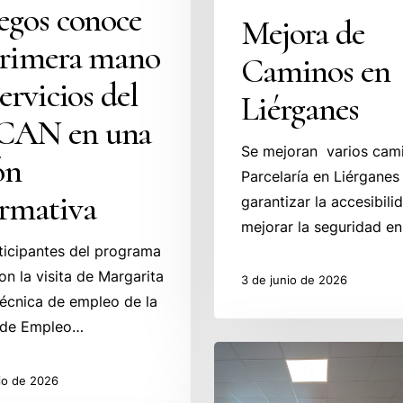
egos conoce
Mejora de
primera mano
Caminos en
servicios del
Liérganes
AN en una
Se mejoran varios cam
ón
Parcelaría en Liérganes
ormativa
garantizar la accesibili
mejorar la seguridad en
ticipantes del programa
on la visita de Margarita
3 de junio de 2026
técnica de empleo de la
a de Empleo…
Las
Lanzaderas
io de 2026