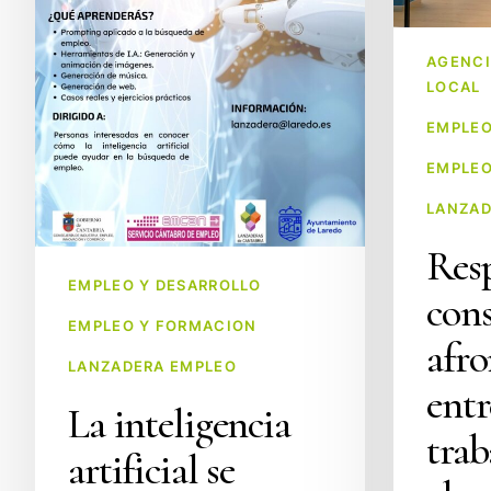
gran
y
aliada
reducir
AGENCI
para
el
LOCAL
la
estrés:
EMPLEO
búsqueda
nuevo
de
taller
EMPLEO
empleo
en
LANZAD
la
Res
Lanzadera
de
EMPLEO Y DESARROLLO
cons
Valles
EMPLEO Y FORMACION
afro
Pasiegos
LANZADERA EMPLEO
entr
La inteligencia
trab
artificial se