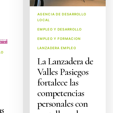
competencias
personales
AGENCIA DE DESARROLLO
con
LOCAL
un
EMPLEO Y DESARROLLO
taller
sobre
EMPLEO Y FORMACION
habilidades
LANZADERA EMPLEO
sociales
LO
La Lanzadera de
y
emocionales
Valles Pasiegos
fortalece las
competencias
personales con
s