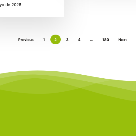
yo de 2026
Previous
1
2
3
4
…
180
Next