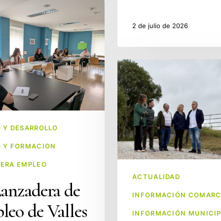
2 de julio de 2026
Mejora
de
Caminos
en
Liérganes
 Y DESARROLLO
 Y FORMACION
ERA EMPLEO
ACTUALIDAD
anzadera de
INFORMACIÓN COMARC
eo de Valles
INFORMACIÓN MUNICIP