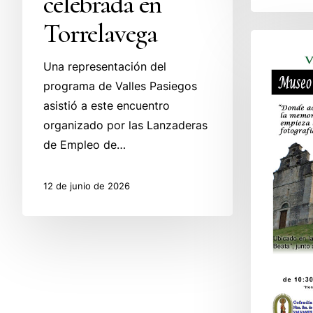
celebrada en
Torrelavega
El
Museo
Una representación del
Amas
programa de Valles Pasiegos
de
asistió a este encuentro
Cría
organizado por las Lanzaderas
Pasiegas
de Empleo de…
–
Horarios
12 de junio de 2026
de
Verano
2026