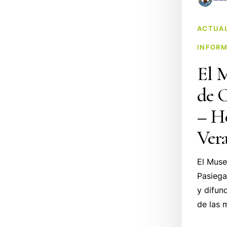
ACTUAL
INFORM
El 
de C
– Ho
Ver
El Muse
Pasiega
y difun
de las 