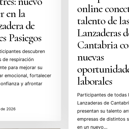
strés: nuevo
online conect
er en la
talento de la
zadera de
Lanzaderas d
es Pasiegos
Cantabria c
ticipantes descubren
nuevas
s de respiración
oportunidad
nte para mejorar su
ar emocional, fortalecer
laborales
confianza y afrontar
Participantes de todas 
Lanzaderas de Cantabr
o de 2026
presentan su talento an
empresas de distintos 
en un nuevo…