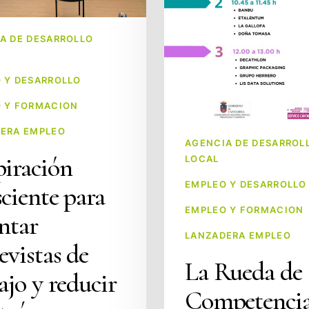
talento
de
A DE DESARROLLO
las
Lanzaderas
 Y DESARROLLO
de
Cantabria
 Y FORMACION
con
ERA EMPLEO
nuevas
AGENCIA DE DESARROL
piración
LOCAL
oportunidades
laborales
EMPLEO Y DESARROLLO
ciente para
EMPLEO Y FORMACION
ntar
LANZADERA EMPLEO
evistas de
La Rueda de
ajo y reducir
Competencia