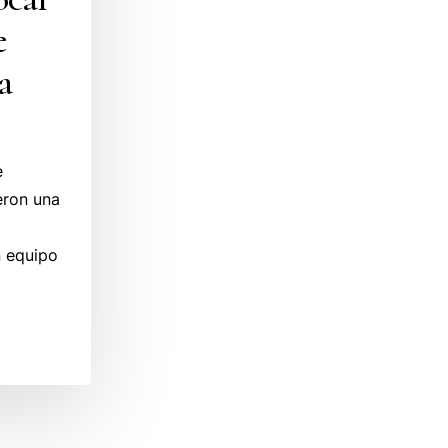
e
a
e
eron una
n equipo