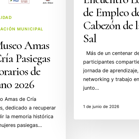
de Empleo d
IDAD
Cabezón de l
ACIÓN MUNICIPAL
Sal
Museo Amas
Más de un centenar d
ría Pasiegas
participantes comparti
rarios de
jornada de aprendizaje,
networking y trabajo e
ano 2026
junto…
o Amas de Cría
1 de junio de 2026
s, dedicado a recuperar
dir la memoria histórica
mujeres pasiegas…