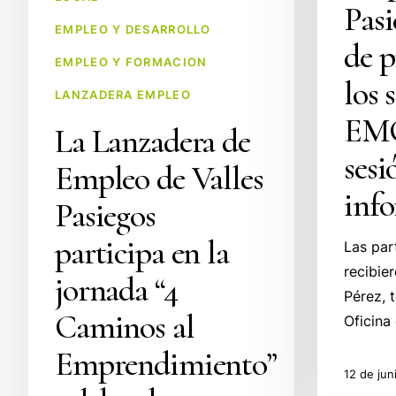
en
Pasi
una
Torrelavega
EMPLEO Y DESARROLLO
sesión
de 
informativa
EMPLEO Y FORMACION
los 
LANZADERA EMPLEO
EMC
La Lanzadera de
sesi
Empleo de Valles
inf
Pasiegos
participa en la
Las par
recibier
jornada “4
Pérez, 
Caminos al
Oficin
Emprendimiento”
12 de jun