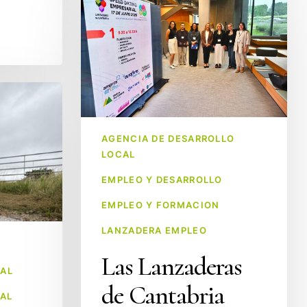
Lanzaderas
de
Cantabria
conectan
talento
y
empresas
AGENCIA DE DESARROLLO
en
LOCAL
el
Speed
EMPLEO Y DESARROLLO
Dating
EMPLEO Y FORMACION
Empresarial
LANZADERA EMPLEO
celebrado
en
Las Lanzaderas
AL
Santander
de Cantabria
AL