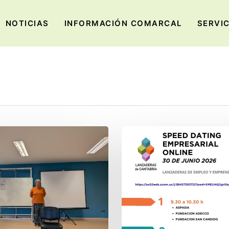
NOTICIAS
INFORMACIÓN COMARCAL
SERVI
La
Rueda
de
Competencias
online
conecta
el