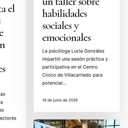
un taller sobre
a el
habilidades
s
sociales y
e
emocionales
on
La psicóloga Lucía González
impartió una sesión práctica y
es
participativa en el Centro
Cívico de Villacarriedo para
potenciar…
las
19 de junio de 2026
ia
te
sectores
Las